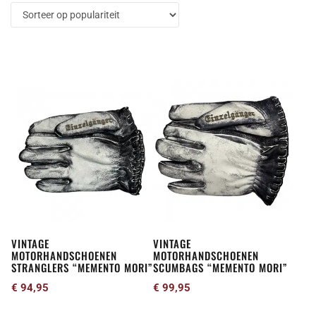
populariteit
Dit
Dit
product
product
heeft
heeft
meerdere
meerdere
variaties.
variaties.
Deze
Deze
optie
optie
kan
kan
gekozen
gekozen
VINTAGE
VINTAGE
worden
worden
MOTORHANDSCHOENEN
MOTORHANDSCHOENEN
op
op
STRANGLERS “MEMENTO MORI”
SCUMBAGS “MEMENTO MORI”
de
de
€
94,95
€
99,95
productpagina
productpagina