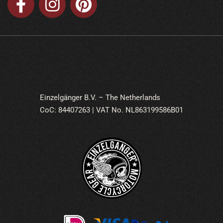
Einzelgänger B.V. – The Netherlands
CoC: 84407263 | VAT No. NL863199586B01