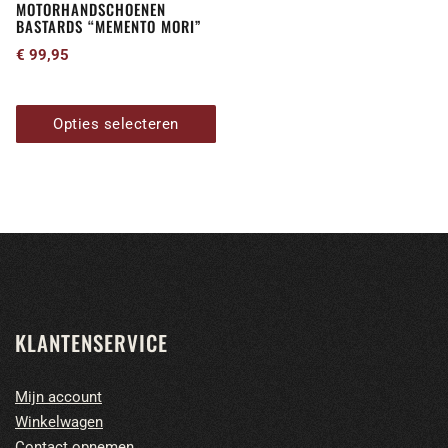
MOTORHANDSCHOENEN
op
BASTARDS “MEMENTO MORI”
de
€
99,95
productpagina
Opties selecteren
KLANTENSERVICE
Mijn account
Winkelwagen
Contact opnemen