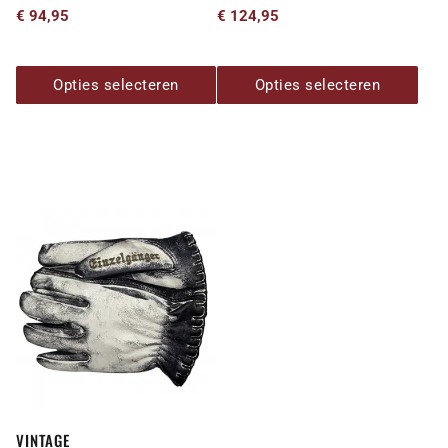
€
94,95
€
124,95
productpagina
productpagina
Opties selecteren
Opties selecteren
Dit
product
heeft
meerdere
variaties.
Deze
optie
kan
gekozen
VINTAGE
worden