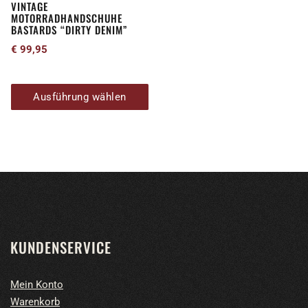
VINTAGE
auf
MOTORRADHANDSCHUHE
der
BASTARDS “DIRTY DENIM”
Produktseite
€
99,95
gewählt
werden
Ausführung wählen
KUNDENSERVICE
Mein Konto
Warenkorb