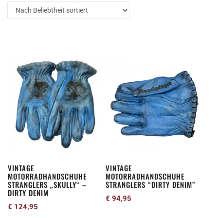
sortiert
Dieses
Dieses
Produkt
Produkt
weist
weist
mehrere
mehrere
Varianten
Varianten
auf.
auf.
Die
Die
Optionen
Optionen
können
können
VINTAGE
VINTAGE
auf
auf
MOTORRADHANDSCHUHE
MOTORRADHANDSCHUHE
der
der
STRANGLERS „SKULLY“ –
STRANGLERS “DIRTY DENIM”
DIRTY DENIM
Produktseite
Produktseite
€
94,95
€
124,95
gewählt
gewählt